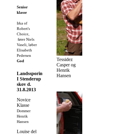
Senior
klasse
Irka of
Robert's
Choice,
fører Niels
Vaseli, løber
Elisabeth
Pedersen
Tessidez
God
Casper og
Henrik
Landssporing
Hansen
I Stenderup
skov d.
31.8.2013
Novice
Klasse
Dommer
Henrik
Hansen
Louise del