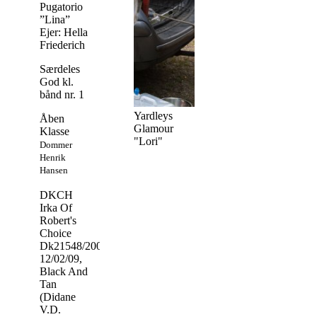
Pugatorio
”Lina”
Ejer: Hella
Friederich
Særdeles
God kl.
bånd nr. 1
Yardleys
Åben
Glamour
Klasse
"Lori"
Dommer
Henrik
Hansen
DKCH
Irka Of
Robert's
Choice
Dk21548/2009,
12/02/09,
Black And
Tan
(Didane
V.D.