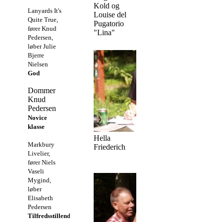
Kold og
Lanyards It's
Louise del
Quite True,
Pugatorio
fører Knud
"Lina"
Pedersen,
løber Julie
Bjerre
Nielsen
God
Dommer
Knud
Pedersen
Novice
klasse
Hella
Markbury
Friederich
Livelier,
fører Niels
Vaseli
Mygind,
løber
Elisabeth
Pedersen
Tilfredsstillende