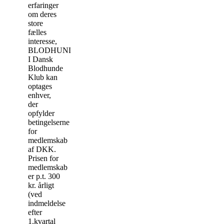
erfaringer
om deres
store
fælles
interesse,
BLODHUNDEN.
I Dansk
Blodhunde
Klub kan
optages
enhver,
der
opfylder
betingelserne
for
medlemskab
af DKK.
Prisen for
medlemskab
er p.t. 300
kr. årligt
(ved
indmeldelse
efter
1.kvartal