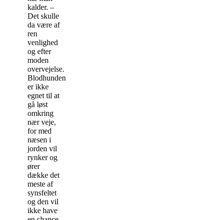
kalder. –
Det skulle
da være af
ren
venlighed
og efter
moden
overvejelse.
Blodhunden
er ikke
egnet til at
gå løst
omkring
nær veje,
for med
næsen i
jorden vil
rynker og
ører
dække det
meste af
synsfeltet
og den vil
ikke have
en chance