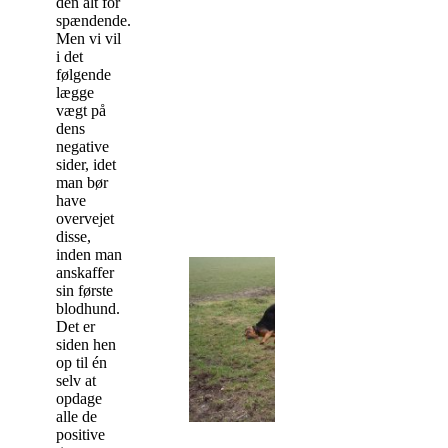
den alt for
spændende.
Men vi vil
i det
følgende
lægge
vægt på
dens
negative
sider, idet
man bør
have
overvejet
disse,
inden man
anskaffer
sin første
blodhund.
Det er
siden hen
op til én
selv at
opdage
alle de
positive