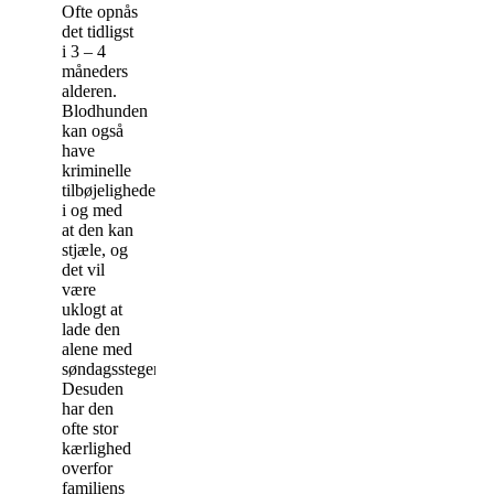
Ofte opnås
det tidligst
i 3 – 4
måneders
alderen.
Blodhunden
kan også
have
kriminelle
tilbøjeligheder
i og med
at den kan
stjæle, og
det vil
være
uklogt at
lade den
alene med
søndagsstegen.
Desuden
har den
ofte stor
kærlighed
overfor
familiens