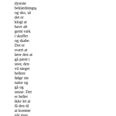
dyreste
beklædningsgenstande
og sko, så
det er
klogt at
have alt
gemt væk
i skuffer
og skabe.
Det er
svært at
lære den at
gå pænt i
snor, den
vil meget
hellere
følge sin
natur og
gå og
snuse. Det
er heller
ikke let at
få den til
at komme
når man