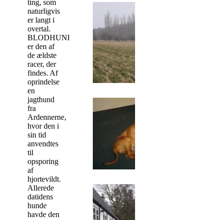
ting, som
naturligvis
er langt i
overtal.
BLODHUNDEN
er den af
de ældste
racer, der
findes. Af
oprindelse
en
jagthund
fra
Ardennerne,
hvor den i
sin tid
anvendtes
til
opsporing
af
hjortevildt.
Allerede
datidens
hunde
havde den