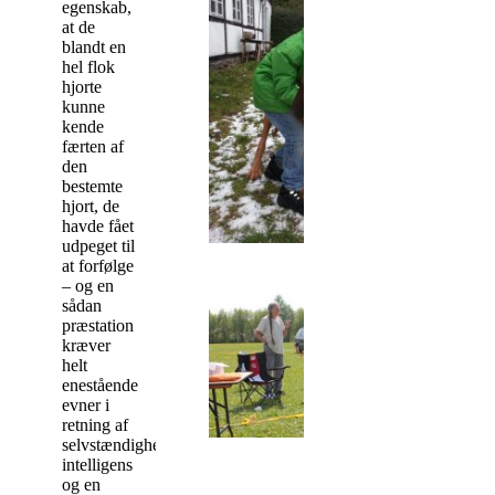
egenskab,
at de
blandt en
hel flok
hjorte
kunne
kende
færten af
den
bestemte
hjort, de
havde fået
udpeget til
at forfølge
– og en
sådan
præstation
kræver
helt
enestående
evner i
retning af
selvstændighed,
intelligens
og en