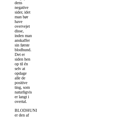
dens
negative
sider, idet
man bør
have
overvejet
disse,
inden man
anskaffer
sin første
blodhund.
Det er
siden hen
op til én
selv at
opdage
alle de
positive
ting, som
naturligvis
er langt i
overtal.
BLODHUNDEN
er den af