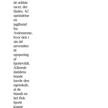
de ældste
racer, der
findes. Af
oprindelse
en
jagthund
fra
Ardennerne,
hvor den i
sin tid
anvendtes
til
opsporing
af
hjortevildt.
Allerede
datidens
hunde
havde den
egenskab,
at de
blandt en
hel flok
hjorte
kunne