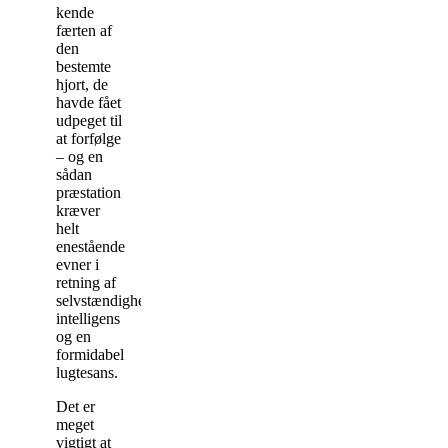
kende
færten af
den
bestemte
hjort, de
havde fået
udpeget til
at forfølge
– og en
sådan
præstation
kræver
helt
enestående
evner i
retning af
selvstændighed,
intelligens
og en
formidabel
lugtesans.
Det er
meget
vigtigt at