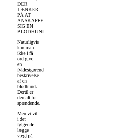
DER
TÆNKER
PÅ AT
ANSKAFFE
SIG EN
BLODHUND
Naturligvis
kan man
ikke i få
ord give
en
fyldestgørende
beskrivelse
af en
blodhund.
Dertil er
den alt for
spændende.
Men vi vil
i det
følgende
lægge
vægt på