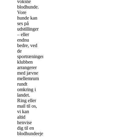
voksne
blodhunde.
Vore
hunde kan
ses på
udstillinger
– eller
endnu
bedre, ved
de
sportræninger,
klubben
arrangerer
med jævne
mellemrum
rundt
omkring i
landet.
Ring eller
mail til os,
vi kan
altid
henvise
dig til en
blodhundeejer