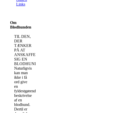
Links
Om
Blodhunden
TIL DEN,
DER
TÆNKER
PÅ AT
ANSKAFFE
SIG EN
BLODHUND
Naturligvis
kan man
ikke i få
ord give
en
fyldestgørende
beskrivelse
af en
blodhund.
Dertil er