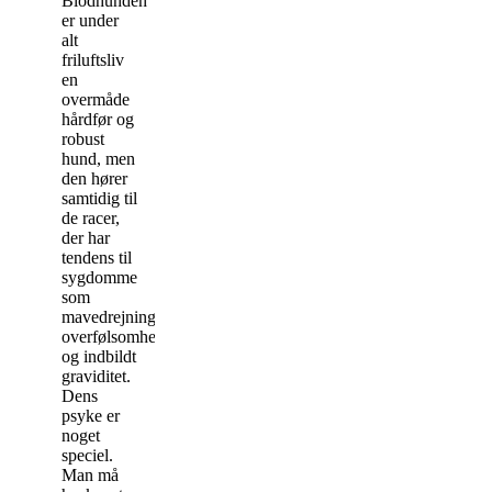
Blodhunden
er under
alt
friluftsliv
en
overmåde
hårdfør og
robust
hund, men
den hører
samtidig til
de racer,
der har
tendens til
sygdomme
som
mavedrejning,
overfølsomhed
og indbildt
graviditet.
Dens
psyke er
noget
speciel.
Man må