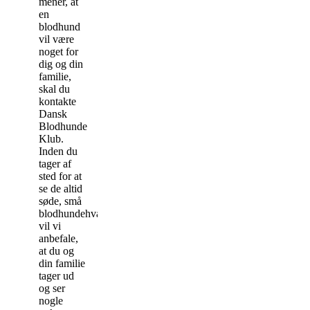
mener, at
en
blodhund
vil være
noget for
dig og din
familie,
skal du
kontakte
Dansk
Blodhunde
Klub.
Inden du
tager af
sted for at
se de altid
søde, små
blodhundehvalpe,
vil vi
anbefale,
at du og
din familie
tager ud
og ser
nogle