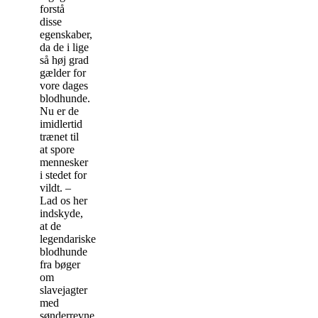
forstå
disse
egenskaber,
da de i lige
så høj grad
gælder for
vore dages
blodhunde.
Nu er de
imidlertid
trænet til
at spore
mennesker
i stedet for
vildt. –
Lad os her
indskyde,
at de
legendariske
blodhunde
fra bøger
om
slavejagter
med
sønderrevne