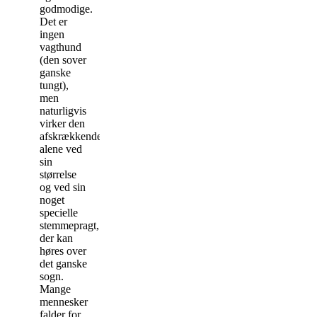
godmodige.
Det er
ingen
vagthund
(den sover
ganske
tungt),
men
naturligvis
virker den
afskrækkende
alene ved
sin
størrelse
og ved sin
noget
specielle
stemmepragt,
der kan
høres over
det ganske
sogn.
Mange
mennesker
falder for