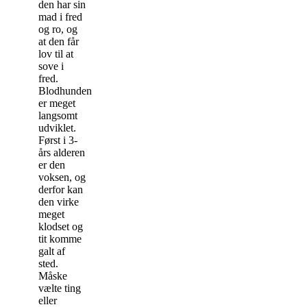
den har sin
mad i fred
og ro, og
at den får
lov til at
sove i
fred.
Blodhunden
er meget
langsomt
udviklet.
Først i 3-
års alderen
er den
voksen, og
derfor kan
den virke
meget
klodset og
tit komme
galt af
sted.
Måske
vælte ting
eller