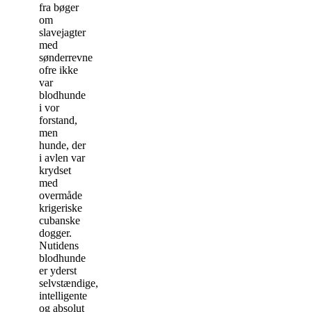
fra bøger
om
slavejagter
med
sønderrevne
ofre ikke
var
blodhunde
i vor
forstand,
men
hunde, der
i avlen var
krydset
med
overmåde
krigeriske
cubanske
dogger.
Nutidens
blodhunde
er yderst
selvstændige,
intelligente
og absolut