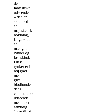
dens
fantastiske
udseende
– den er
stor, med
en
majestætisk
holdning,
lange ører,
en
mængde
rynker og
løst skind.
Disse
rynker er i
høj grad
med til at
give
blodhunden
dens
charmerende
udseende,
men de er
samtidig
årsag til, at