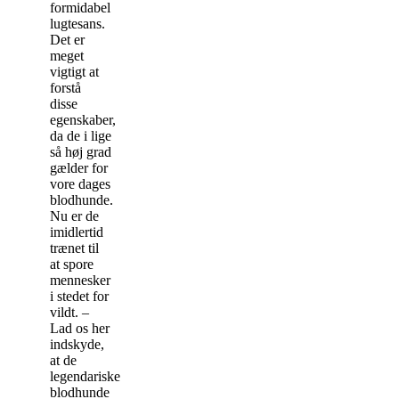
formidabel
lugtesans.
Det er
meget
vigtigt at
forstå
disse
egenskaber,
da de i lige
så høj grad
gælder for
vore dages
blodhunde.
Nu er de
imidlertid
trænet til
at spore
mennesker
i stedet for
vildt. –
Lad os her
indskyde,
at de
legendariske
blodhunde