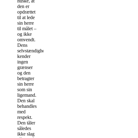
huske, at
den er
opdrættet
til at lede
sin herre
til målet –
og ikke
omvendt.
Dens
selvstændighed
kender
ingen
grænser
og den
betragter
sin herre
som sin
ligemand.
Den skal
behandles
med
respekt.
Den tåler
således
ikke slag