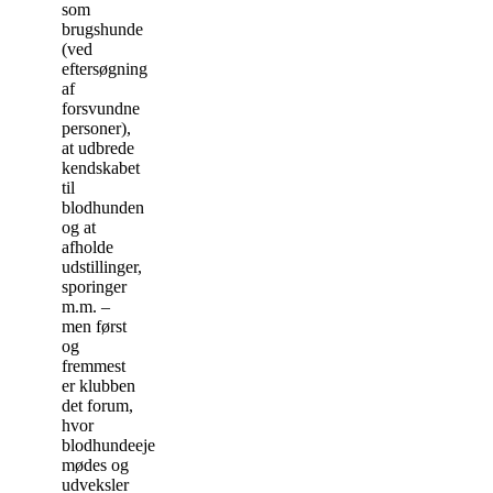
som
brugshunde
(ved
eftersøgning
af
forsvundne
personer),
at udbrede
kendskabet
til
blodhunden
og at
afholde
udstillinger,
sporinger
m.m. –
men først
og
fremmest
er klubben
det forum,
hvor
blodhundeejere
mødes og
udveksler