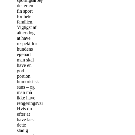
sporingsarbejdet,
det er en
fin sport
for hele
familien.
Vigtigst af
alt er dog
at have
respekt for
hundens
egenart –
man skal
have en
god
portion
humoristisk
sans – og
man må
ikke have
rengøringsvanvid!
Hvis du
efter at
have læst
dette
stadig