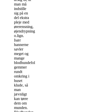
man må
indstille
sig på en
del ekstra
pleje med
ørerensning,
øjendrypning
o.lign.
Især
hannerne
savler
meget og
mange
blodhundefolk
gemmer
rundt
omkring i
huset
klude, så
man
jævnligt
kan tørre
dem om
munden.