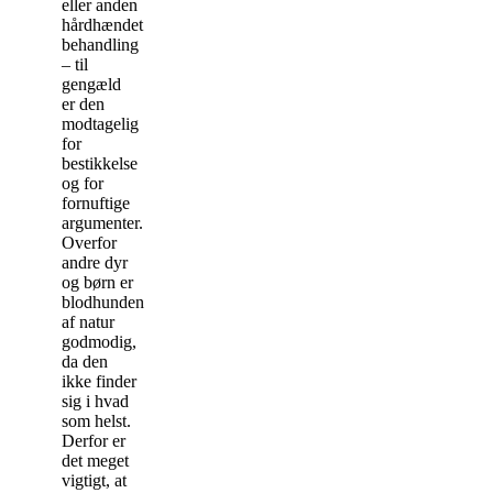
eller anden
hårdhændet
behandling
– til
gengæld
er den
modtagelig
for
bestikkelse
og for
fornuftige
argumenter.
Overfor
andre dyr
og børn er
blodhunden
af natur
godmodig,
da den
ikke finder
sig i hvad
som helst.
Derfor er
det meget
vigtigt, at