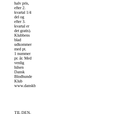
halv pris,
efter 2.
kvartal 1/4
del og
efter 3.
kvartal er
det gratis).
Klubbens
blad
udkommer
med pt.
1 nummer
pr. år. Med
venlig
hilsen
Dansk
Blodhunde
Klub
www.danskblodhundeklub.dk
TIL DEN,